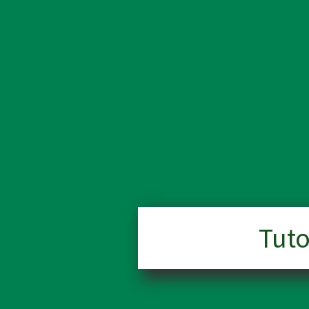
LORO
Punti: 0
Tuto