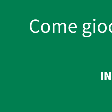
Come gioc
I